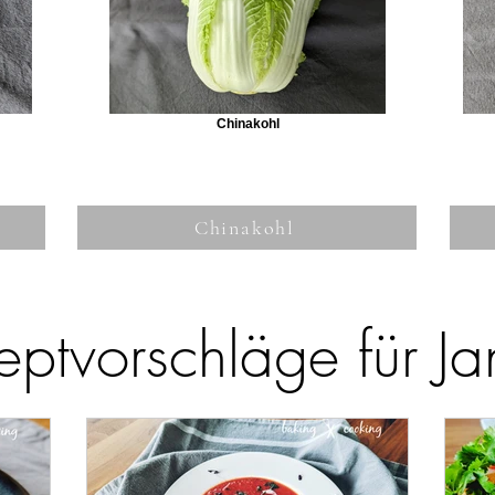
Chinakohl
Chinakohl
eptvorschläge für Ja