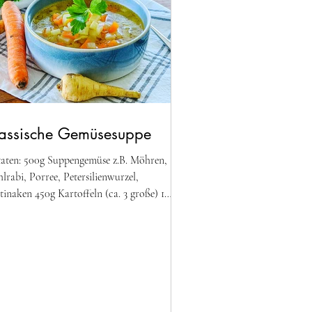
lassische Gemüsesuppe
aten: 500g Suppengemüse z.B. Möhren,
lrabi, Porree, Petersilienwurzel,
tinaken 450g Kartoffeln (ca. 3 große) 1
ebel 2 Liter...