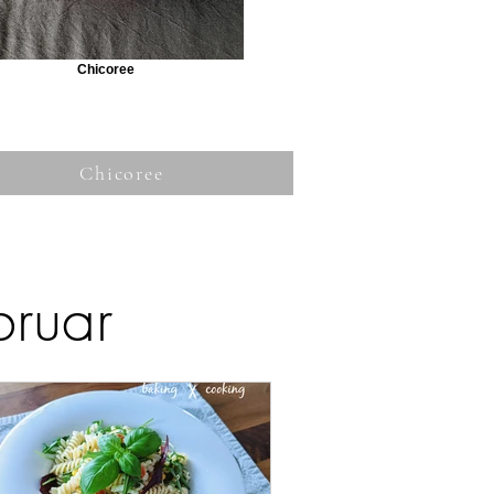
Chicoree
Chicoree
bruar