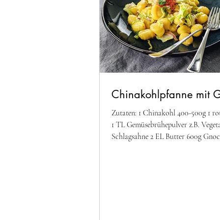
Chinakohlpfanne mit 
Zutaten: 1 Chinakohl 400-500g 1 ro
1 TL Gemüsebrühepulver z.B. Vegeta
Schlagsahne 2 EL Butter 600g Gnoc
Pfeffer,...