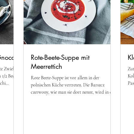
Gnocchi
Rote-Beete-Suppe mit
K
Meerrettich
te Zwiebel
Zut
 1/2 Becher
Koh
Rote Beete-Suppe ist vor allem in der
chi
Pas
polnischen Küche vertreten. Die Barszcz
Zwi
czerwony, wie man sie dort nennt, wird in der
Regel etwas...