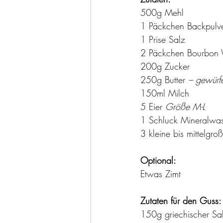
500g Mehl
1 Päckchen Backpulv
1 Prise Salz
2 Päckchen Bourbon V
200g Zucker
250g Butter 
– gewürfe
150ml Milch
5 Eier 
Größe M-L 
1 Schluck Mineralwas
3 kleine bis mittelgro
Optional:
Etwas Zimt 
Zutaten für den Guss:
150g griechischer Sa