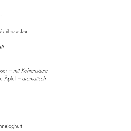
er
anillezucker
lt
ser
 – mit Kohlensäure
ße Äpfel
 – aromatisch
hnejoghurt