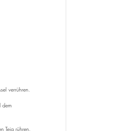
sel verrühren.
d dem 
 Teig rühren. 