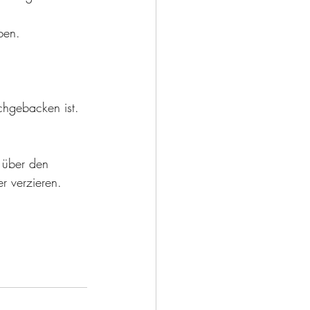
ben.
chgebacken ist. 
 über den 
r verzieren. 