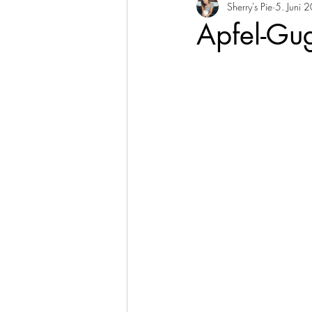
Sherry's Pie
5. Juni 
Herzhaftes Gebäck
Kuc
Apfel-Gu
Fisch & Meeresfrüchte
R
Dips & Saucen
Vegan
Februar
März
April