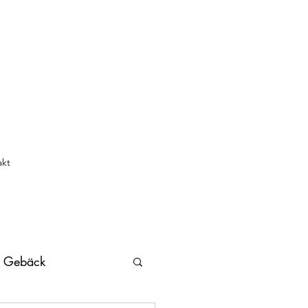
akt
s Gebäck