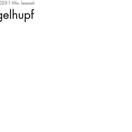
2023
1 Min. Lesezeit
hen
Torten
Pasta
Brot und Brötchen
Fleis
gelhupf
eis
Vegetarisch
Schnelle Rezepte
Süßspeisen
Frühstück
Getränke
Pizza
Zuckerfrei & Sü
Mai
Juni
Juli