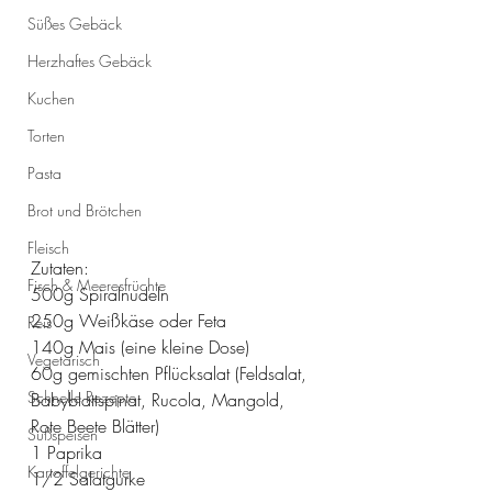
Süßes Gebäck
Herzhaftes Gebäck
Kuchen
Torten
Pasta
Brot und Brötchen
Fleisch
Zutaten:
Fisch & Meeresfrüchte
500g Spiralnudeln
250g Weißkäse oder Feta
Reis
140g Mais (eine kleine Dose)
Vegetarisch
60g gemischten Pflücksalat (Feldsalat, 
Schnelle Rezepte
Babyblattspinat, Rucola, Mangold, 
Rote Beete Blätter)
Süßspeisen
1 Paprika
Kartoffelgerichte
1/2 Salatgurke