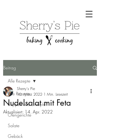
Beitrag
Alle Rezepte
Sherry's Pie
Alle Rezepte
10. März 2022
1 Min. Lesezeit
Nudelsalat mit Feta
Suppen und Eintöpfe
Aktualisiert:
14. Apr. 2022
Ofengerichte
Salate
Gebäck