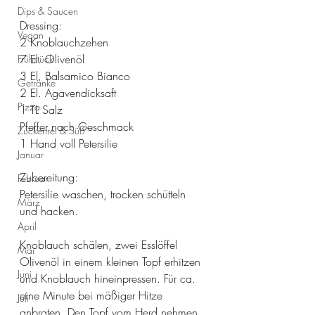
Dips & Saucen
Dressing: 
Vegan
2 Knoblauchzehen 
7 El. Olivenöl
Frühstück
3 El. Balsamico Bianco
Getränke
2 El. Agavendicksaft
Pizza
1 TL Salz
Pfeffer nach Geschmack
Zuckerfrei & Süß
1 Hand voll Petersilie
Januar
Zubereitung: 
Februar
Petersilie waschen, trocken schütteln 
März
und hacken. 
April
Knoblauch schälen, zwei Esslöffel 
Mai
Olivenöl in einem kleinen Topf erhitzen 
Juni
und Knoblauch hineinpressen. Für ca. 
eine Minute bei mäßiger Hitze 
Juli
anbraten. Den Topf vom Herd nehmen 