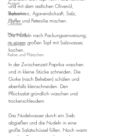
August
und mit dem restlichen Olivenöl, 
Balsamico, Agavendicksaft, Salz, 
September
Pfeffer und Petersilie mischen.
Oktober
November
Die Nudeln nach Packungsanweisung, 
in einem großen Topf mit Salzwasser, 
Dezember
kochen. 
Kekse und Plätzchen
In der Zwischenzeit Paprika waschen 
und in kleine Stücke schneiden. Die 
Gurke (nach Belieben) schälen und 
ebenfalls kleinschneiden. Den 
Pflücksalat gründlich waschen und 
trockenschleudern. 
Das Nudelwasser durch ein Sieb 
abgießen und die Nudeln in eine 
große Salatschüssel füllen. Noch warm 