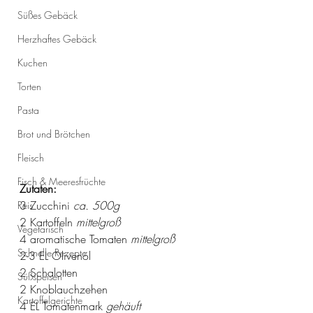
Süßes Gebäck
Herzhaftes Gebäck
Kuchen
Torten
Pasta
Brot und Brötchen
Fleisch
Fisch & Meeresfrüchte
Zutaten:
3 Zucchini 
ca. 500g
Reis
2 Kartoffeln 
mittelgroß
Vegetarisch
4 aromatische Tomaten 
mittelgroß
Schnelle Rezepte
2-3 EL Olivenöl 
2 Schalotten
Süßspeisen
2 Knoblauchzehen
Kartoffelgerichte
4 EL Tomatenmark 
gehäuft