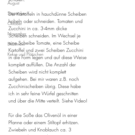
August
September
Die Kartoffeln in hauchdünne Scheiben 
hobeln oder schneiden. Tomaten und 
Oktober
Zucchini in ca. 3-4mm dicke 
November
Scheiben schneiden. Im Wechsel je 
eine Scheibe Tomate, eine Scheibe 
Dezember
Kartoffel und zwei Scheiben Zucchini 
Kekse und Plätzchen
in die Form legen und auf diese Weise 
komplett auffüllen. Die Anzahl der 
Scheiben wird nicht komplett 
aufgehen. Bei mir waren z.B. noch 
Zucchinischeiben übrig. Diese habe 
ich in sehr feine Würfel geschnitten 
und über die Mitte verteilt. Siehe Video!
Für die Soße das Olivenöl in einer 
Pfanne oder einem Stiltopf erhitzen. 
Zwiebeln und Knoblauch ca. 3 