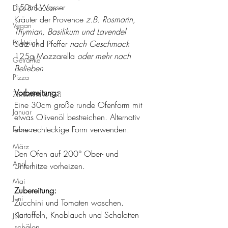
150ml Wasser 
Dips & Saucen
Kräuter der Provence
 z.B. Rosmarin, 
Vegan
Thymian, Basilikum und Lavendel 
Frühstück
Salz und Pfeffer 
nach Geschmack
125g Mozzarella 
oder mehr nach 
Getränke
Belieben 
Pizza
Vorbereitung:
Zuckerfrei & Süß
Eine 30cm große runde Ofenform mit 
Januar
etwas Olivenöl bestreichen. Alternativ 
eine rechteckige Form verwenden.
Februar
März
Den Ofen auf 200° Ober- und 
April
Unterhitze vorheizen.
Mai
Zubereitung:
Juni
Zucchini und Tomaten waschen. 
Kartoffeln, Knoblauch und Schalotten 
Juli
schälen. 