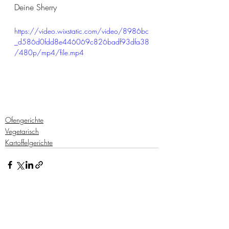
Deine Sherry 
https://video.wixstatic.com/video/8986bc
_d586d0fdd8e446069c826badf93dfa38
/480p/mp4/file.mp4
Ofengerichte
Vegetarisch
Kartoffelgerichte
Aktuelle Beiträge
Alle ansehen