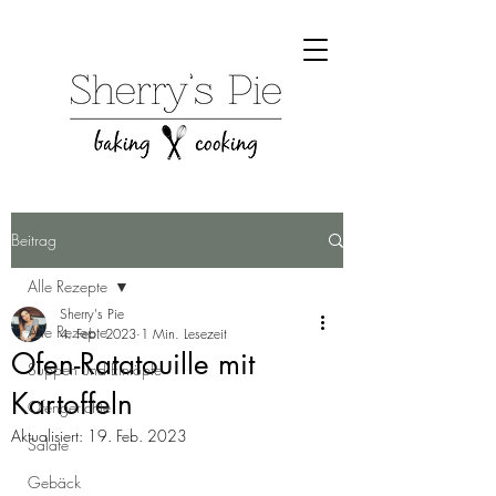
Beitrag
Alle Rezepte
Sherry's Pie
Alle Rezepte
4. Feb. 2023
1 Min. Lesezeit
Ofen-Ratatouille mit
Suppen und Eintöpfe
Kartoffeln
Ofengerichte
Aktualisiert:
19. Feb. 2023
Salate
Gebäck