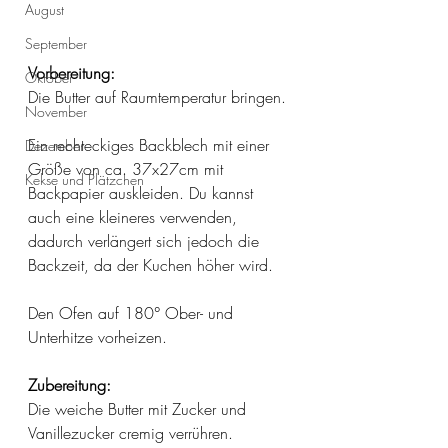
August
September
Vorbereitung:
Oktober
Die Butter auf Raumtemperatur bringen.
November
Ein rechteckiges Backblech mit einer 
Dezember
Größe von ca. 37x27cm mit 
Kekse und Plätzchen
Backpapier auskleiden. Du kannst 
auch eine kleineres verwenden, 
dadurch verlängert sich jedoch die 
Backzeit, da der Kuchen höher wird. 
Den Ofen auf 180° Ober- und 
Unterhitze vorheizen. 
Zubereitung:
Die weiche Butter mit Zucker und 
Vanillezucker cremig verrühren. 