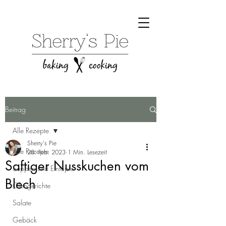
Beitrag
Alle Rezepte
Sherry's Pie
Alle Rezepte
28. Feb. 2023
1 Min. Lesezeit
Saftiger Nusskuchen vom
Suppen und Eintöpfe
Blech
Ofengerichte
Salate
Gebäck