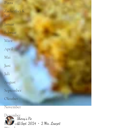
Pizza
Zuckerfrei &
Süß
Januar
Februar
März
April
Mai
Juni
Juli
August
September
Oktober
November
Dezember
Kekse und