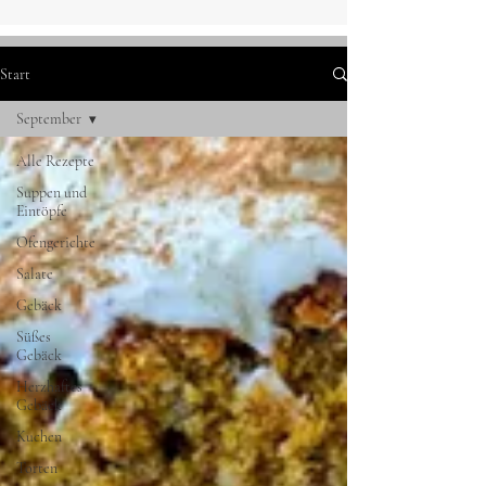
Start
September
Alle Rezepte
Suppen und
Eintöpfe
Ofengerichte
Salate
Gebäck
Süßes
Gebäck
Herzhaftes
Gebäck
Kuchen
Torten