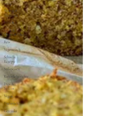
Pasta
Brot und
Brötchen
Fleisch
Fisch &
Meeresfrüchte
Reis
Vegetarisch
Schnelle
Rezepte
Süßspeisen
Kartoffelgerichte
Dips &
Saucen
Vegan
Frühstück
Getränke