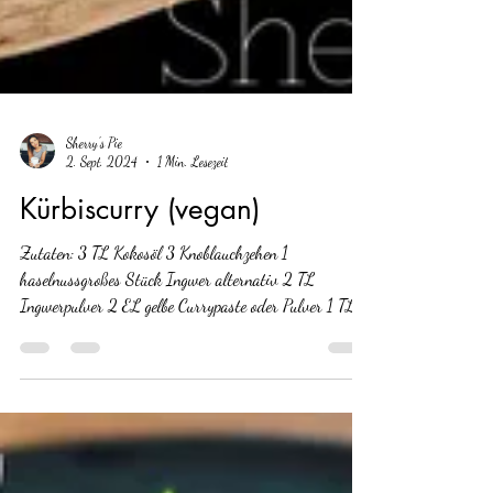
Sherry's Pie
2. Sept. 2024
1 Min. Lesezeit
Kürbiscurry (vegan)
Zutaten: 3 TL Kokosöl 3 Knoblauchzehen 1