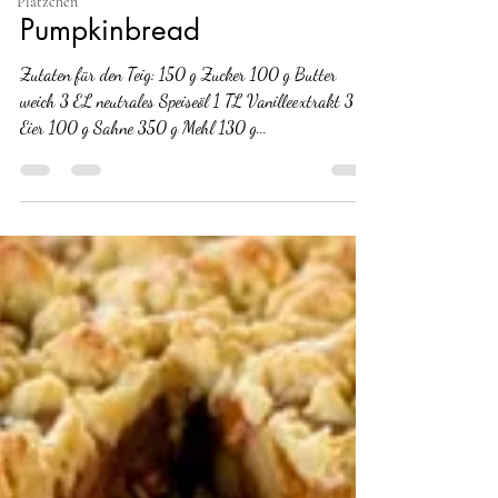
Plätzchen
Sherry's Pie
11. Sept. 2024
2 Min. Lesezeit
Pumpkinbread
Zutaten für den Teig: 150 g Zucker 100 g Butter
weich 3 EL neutrales Speiseöl 1 TL Vanilleextrakt 3
Eier 100 g Sahne 350 g Mehl 130 g...