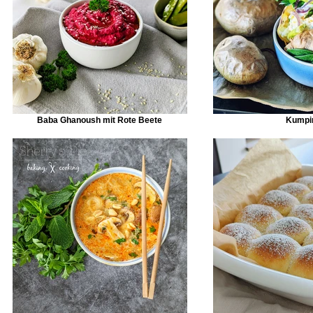
Baba Ghanoush mit Rote Beete
Kumpi