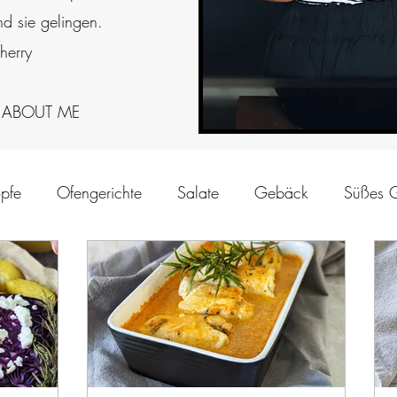
d sie gelingen.
herry
 ABOUT ME
pfe
Ofengerichte
Salate
Gebäck
Süßes 
en
Torten
Pasta
Brot und Brötchen
Fleisch
is
Vegetarisch
Schnelle Rezepte
Süßspeisen