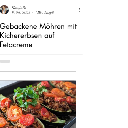
Januar
Februar
Sherry's Pie
15. Feb. 2023
1 Min. Lesezeit
Gebackene Möhren mit
Kichererbsen auf
Fetacreme