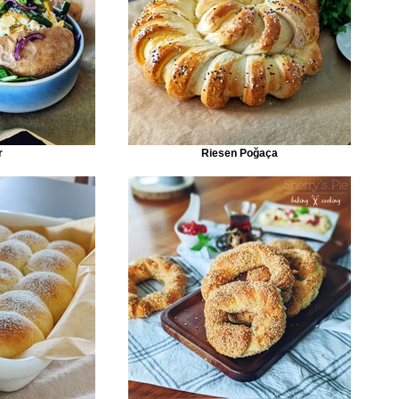
r
Riesen Poğaça