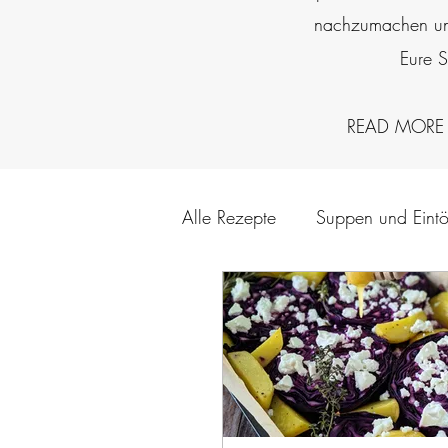
nachzumachen un
Eure S
READ MORE
Alle Rezepte
Suppen und Eintö
Herzhaftes Gebäck
Kuch
Fisch & Meeresfrüchte
Re