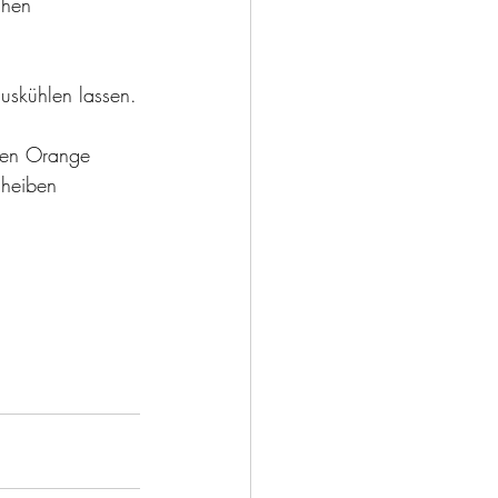
chen 
uskühlen lassen.
lben Orange 
cheiben 