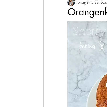
Sherry's Pie
22. Dez
Herzhaftes Gebäck
Kuc
Orangenk
Fisch & Meeresfrüchte
R
Dips & Saucen
Vegan
Februar
März
April