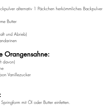
kpulver alternativ 1 Päckchen herkömmliches Backpulver 
me Butter
aft und Abrieb)
andarinen
die Orangensahne:
t davon)
ne
on Vanillezucker
:
pringform mit Öl oder Butter einfetten.