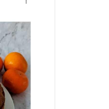
ch
Kartoffelgerichte
ß
Januar