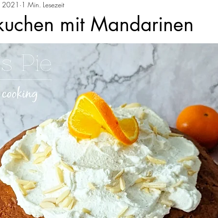
. 2021
1 Min. Lesezeit
hen
Torten
Pasta
Brot und Brötchen
Fleis
uchen mit Mandarinen
eis
Vegetarisch
Schnelle Rezepte
Süßspeisen
Frühstück
Getränke
Pizza
Zuckerfrei & Sü
Mai
Juni
Juli