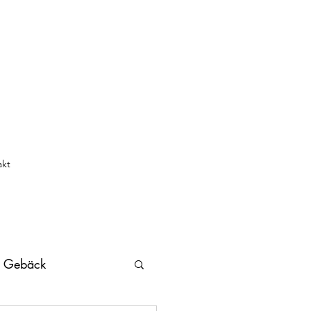
akt
s Gebäck