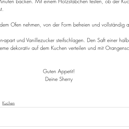
inuten backen. Mit einem Holzstäbchen testen, ob der Ku
t. 
em Ofen nehmen, von der Form befreien und vollständig a
n-apart und Vanillezucker steifschlagen. Den Saft einer ha
reme dekorativ auf dem Kuchen verteilen und mit Orangens
Guten Appetit!
Deine Sherry
Kuchen