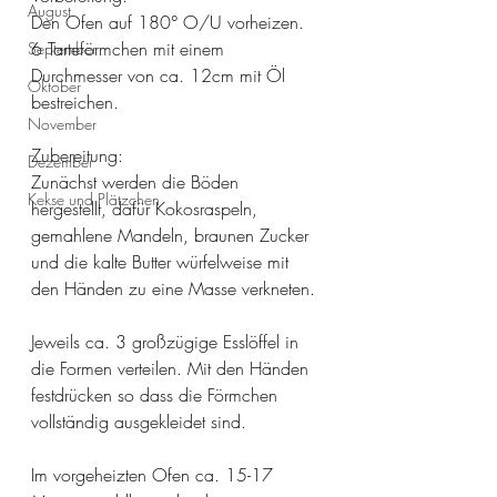
August
Den Ofen auf 180° O/U vorheizen. 
6 Tarteförmchen mit einem 
September
Durchmesser von ca. 12cm mit Öl 
Oktober
bestreichen. 
November
Zubereitung:
Dezember
Zunächst werden die Böden 
Kekse und Plätzchen
hergestellt, dafür Kokosraspeln, 
gemahlene Mandeln, braunen Zucker 
und die kalte Butter würfelweise mit 
den Händen zu eine Masse verkneten. 
Jeweils ca. 3 großzügige Esslöffel in 
die Formen verteilen. Mit den Händen 
festdrücken so dass die Förmchen 
vollständig ausgekleidet sind.
Im vorgeheizten Ofen ca. 15-17 