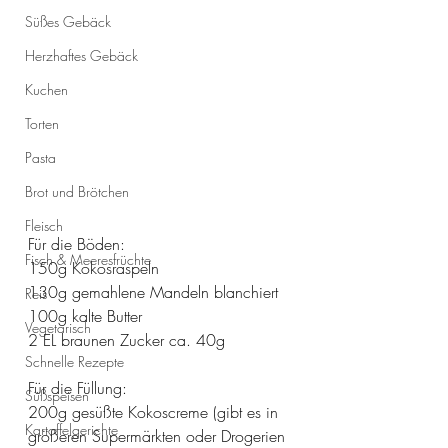
Süßes Gebäck
Herzhaftes Gebäck
Kuchen
Torten
Pasta
Brot und Brötchen
Fleisch
Für die Böden:
Fisch & Meeresfrüchte
150g Kokosraspeln
130g gemahlene Mandeln blanchiert
Reis
100g kalte Butter
Vegetarisch
2 EL braunen Zucker ca. 40g
Schnelle Rezepte
Für die Füllung:
Süßspeisen
200g gesüßte Kokoscreme (gibt es in 
Kartoffelgerichte
größeren Supermärkten oder Drogerien 