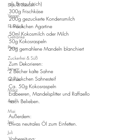
als Brotaufstrich)
Dips & Saucen
300g Frischkäse
Vegan
200g gezuckerte Kondensmilch
1 Päckchen Agartine
Frühstück
50ml Kokosmilch oder Milch
Getränke
50g Kokosraspeln
Pizza
20g gemahlene Mandeln blanchiert
Zuckerfrei & Süß
Zum Dekorieren:
Januar
2 Becher kalte Sahne
2 Päckchen Sahnesteif
Februar
Ca. 50g Kokosraspeln
März
Erdbeeren, Mandelsplitter und Raffaello 
April
nach Belieben.
Mai
Außerdem: 
Juni
Etwas neutrales Öl zum Einfetten.
Juli
Vorbereitung: