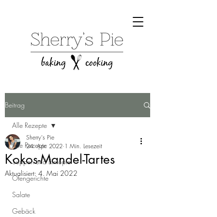
Beitrag
Alle Rezepte
Sherry's Pie
Alle Rezepte
24. Apr. 2022
1 Min. Lesezeit
Kokos-Mandel-Tartes
Suppen und Eintöpfe
Aktualisiert:
4. Mai 2022
Ofengerichte
Salate
Gebäck