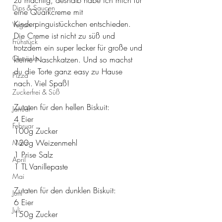
zu mächtig, deshalb habe ich mich für 
Dips & Saucen
eine Quarkcreme mit 
Kinderpinguistückchen entschieden. 
Vegan
Die Creme ist nicht zu süß und 
Frühstück
trotzdem ein super lecker für große und 
Getränke
kleine Naschkatzen. Und so machst 
du die Torte ganz easy zu Hause 
Pizza
nach. Viel Spaß!
Zuckerfrei & Süß
Zutaten für den hellen Biskuit:
Januar
4 Eier
Februar
100g Zucker
120g Weizenmehl
März
1 Prise Salz 
April
1 TL Vanillepaste
Mai
Zutaten für den dunklen Biskuit:
Juni
6 Eier
Juli
150g Zucker