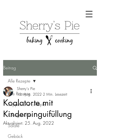
Beitrag
Alle Rezepte
Sherry's Pie
Alle Rezepte
13. Aug. 2022
2 Min. Lesezeit
Koalatorte mit
Suppen und Eintöpfe
Kinderpinguifüllung
Ofengerichte
Aktualisiert:
25. Aug. 2022
Salate
Gebäck