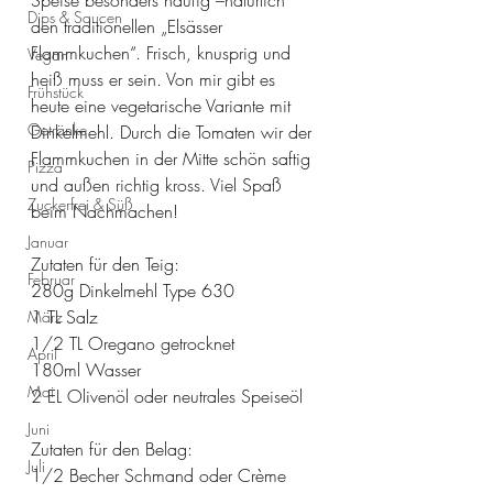
Speise besonders häufig –natürlich 
Dips & Saucen
den traditionellen „Elsässer 
Flammkuchen“. Frisch, knusprig und 
Vegan
heiß muss er sein. Von mir gibt es 
Frühstück
heute eine vegetarische Variante mit 
Getränke
Dinkelmehl. Durch die Tomaten wir der 
Flammkuchen in der Mitte schön saftig 
Pizza
und außen richtig kross. Viel Spaß 
Zuckerfrei & Süß
beim Nachmachen!
Januar
Zutaten für den Teig:
Februar
280g Dinkelmehl Type 630 
1 TL Salz
März
1/2 TL Oregano getrocknet
April
180ml Wasser
Mai
2 EL Olivenöl oder neutrales Speiseöl
Juni
Zutaten für den Belag:
Juli
1/2 Becher Schmand oder Crème 