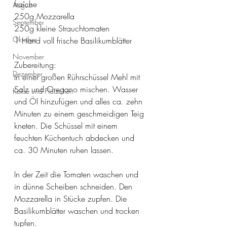
fraîche
August
250g Mozzarella
September
250g kleine Strauchtomaten
Oktober
1 Hand voll frische Basilikumblätter
November
Zubereitung: 
Dezember
In einer großen Rührschüssel Mehl mit 
Salz und Oregano mischen. Wasser 
Kekse und Plätzchen
und Öl hinzufügen und alles ca. zehn 
Minuten zu einem geschmeidigen Teig 
kneten. Die Schüssel mit einem 
feuchten Küchentuch abdecken und 
ca. 30 Minuten ruhen lassen.
In der Zeit die Tomaten waschen und 
in dünne Scheiben schneiden. Den 
Mozzarella in Stücke zupfen. Die 
Basilikumblätter waschen und trocken 
tupfen. 