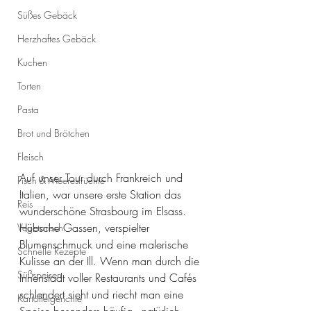
Süßes Gebäck
Herzhaftes Gebäck
Kuchen
Torten
Pasta
Brot und Brötchen
Fleisch
Auf unser Tour durch Frankreich und 
Fisch & Meeresfrüchte
Italien, war unsere erste Station das 
Reis
wunderschöne Strasbourg im Elsass. 
Hübsche Gassen, verspielter 
Vegetarisch
Blumenschmuck und eine malerische 
Schnelle Rezepte
Kulisse an der Ill. Wenn man durch die 
Süßspeisen
Innenstadt voller Restaurants und Cafés 
schlendert sieht und riecht man eine 
Kartoffelgerichte