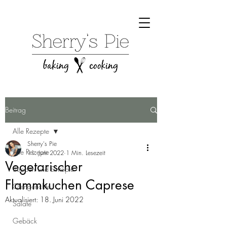
Beitrag
Alle Rezepte
Sherry's Pie
Alle Rezepte
11. Juni 2022
1 Min. Lesezeit
Vegetarischer
Suppen und Eintöpfe
Flammkuchen Caprese
Ofengerichte
Aktualisiert:
18. Juni 2022
Salate
Gebäck