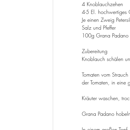
4 Knoblauchzehen 
4-5 El. hochwertiges 
Je einen Zweig Petersi
Salz und Pfeffer
100g Grana Padano
Zubereitung
Knoblauch schälen un
Tomaten vom Strauch 
der Tomaten, in eine g
Kräuter waschen, troc
Grana Padano hobel
In einem großen Topf