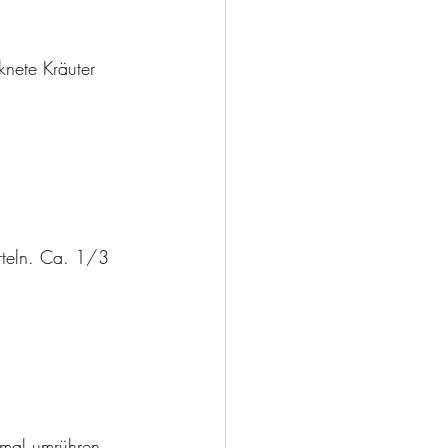
knete Kräuter 
rteln. Ca. 1/3 
nmal umrühren. 