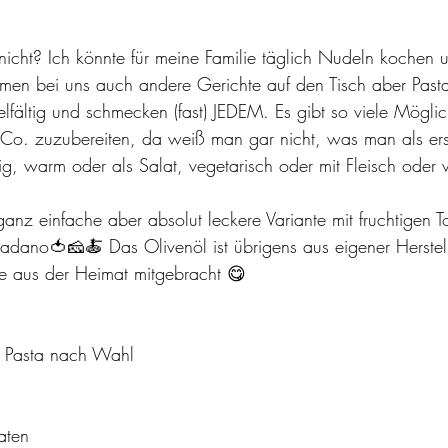
e nicht? Ich könnte für meine Familie täglich Nudeln kochen 
men bei uns auch andere Gerichte auf den Tisch aber Pasta
lfältig und schmecken (fast) JEDEM. Es gibt so viele Möglic
 Co. zuzubereiten, da weiß man gar nicht, was man als er
ig, warm oder als Salat, vegetarisch oder mit Fleisch oder v
 ganz einfache aber absolut leckere Variante mit fruchtigen 
dano🍅🧀🍝 Das Olivenöl ist übrigens aus eigener Herstell
se aus der Heimat mitgebracht 😋
r Pasta nach Wahl
aten