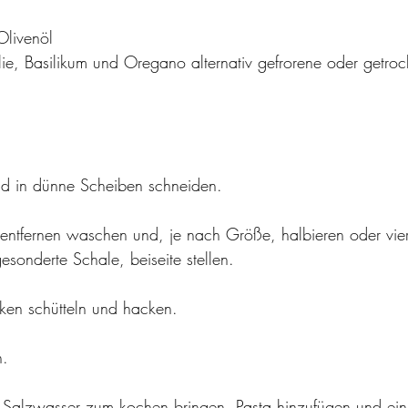
Olivenöl
lie, Basilikum und Oregano alternativ gefrorene oder getroc
d in dünne Scheiben schneiden. 
entfernen waschen und, je nach Größe, halbieren oder vie
esonderte Schale, beiseite stellen. 
ken schütteln und hacken. 
n.
, Salzwasser zum kochen bringen. Pasta hinzufügen und ei