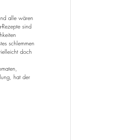
und alle wären 
-Rezepte sind 
hkeiten 
stes schlemmen 
ielleicht doch 
Tomaten, 
ung, hat der 