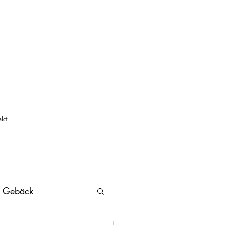
akt
s Gebäck