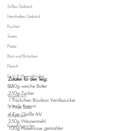
Süßes Gebäck
Herzhaftes Gebäck
Kuchen
Torten
Pasta
Brot und Brötchen
Fleisch
Fisch & Meeresfrüchte
Zutaten für den Teig:
250g weiche Butter
Reis
250g Zucker
Vegetarisch
1 Päckchen Bourbon Vanillezucker
Schnelle Rezepte
1 Prise Salz
4 Eier 
Größe M-L
Süßspeisen
250g Weizenmehl
Kartoffelgerichte
100g Haselnüsse 
gemahlen 