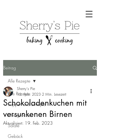
Beitrag
Alle Rezepte
Sherry's Pie
Alle Rezepte
13. Feb. 2023
2 Min. Lesezeit
Schokoladenkuchen mit
Suppen und Eintöpfe
versunkenen Birnen
Ofengerichte
Aktualisiert:
19. Feb. 2023
Salate
Gebäck