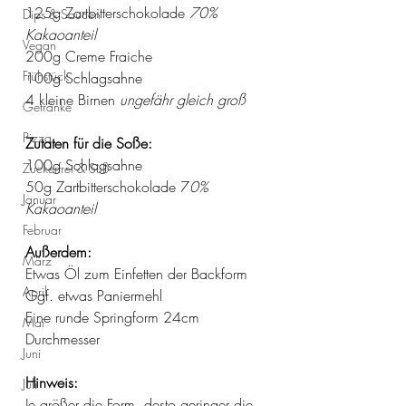
125g Zartbitterschokolade 
70% 
Dips & Saucen
Kakaoanteil 
Vegan
200g Creme Fraiche
Frühstück
100g Schlagsahne
4 kleine Birnen 
ungefähr gleich groß
Getränke
Pizza
Zutaten für die Soße:
100g Schlagsahne
Zuckerfrei & Süß
50g Zartbitterschokolade 7
0% 
Januar
Kakaoanteil
Februar
Außerdem:
März
Etwas Öl zum Einfetten der Backform 
April
Ggf. etwas Paniermehl 
Eine runde Springform 24cm 
Mai
Durchmesser
Juni
Hinweis: 
Juli
Je größer die Form, desto geringer die 