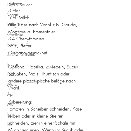
Zutaten:
Dips & Saucen
3 Eier
Vegan
5 El. Milch
60g Käse nach Wahl z.B. Gouda, 
Frühstück
Mozzarella, Emmentaler
Getränke
3-4 Cherrytomaten
Pizza
Salz, Pfeffer 
Oregano getrocknet
Zuckerfrei & Süß
Januar
Optional: Paprika, Zwiebeln, Sucuk, 
Schinken, Mais, Thunfisch oder 
Februar
andere pizzatypische Beläge nach 
März
Wahl.
April
Zubereitung:
Mai
Tomaten in Scheiben schneiden, Käse 
Juni
reiben oder in kleine Streifen 
schneiden. Eier in einer Schale mit 
Juli
Milch verquirlen. Wenn ihr Sucuk oder 