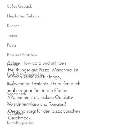
Süßes Gebäck
Herzhaftes Gebäck
Kuchen
Torten
Pasta
Brot und Brötchen
Schnell, low carb und stillt den 
Fleisch
Heißhunger auf Pizza. Manchmal ist 
Fisch & Meeresfrüchte
einfach keine Zeit für lange, 
aufwendige Gerichte. Da dürfen auch 
Reis
mal ein paar Eier in die Pfanne. 
Vegetarisch
Warum nicht als leckere Omelette-
Schnelle Rezepte
Version mit Käse und Tomaten? 
Oregano sorgt für den pizzatypischen 
Süßspeisen
Geschmack. 
Kartoffelgerichte