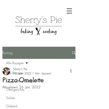
Beitrag
Alle Rezepte
Sherry's Pie
Alle Rezepte
10. Jan. 2022
1 Min. Lesezeit
Pizza-Omelette
Suppen und Eintöpfe
Aktualisiert:
26. Jan. 2022
Ofengerichte
Salate
Gebäck