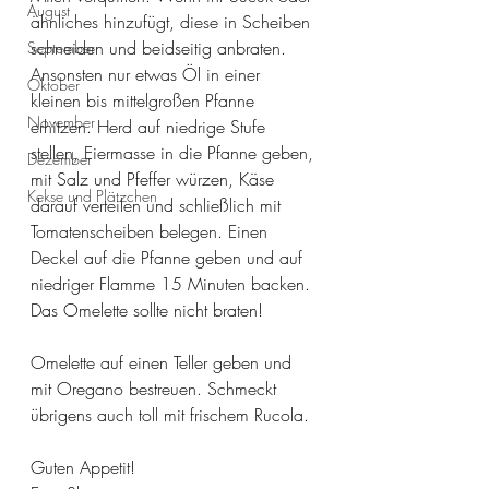
August
ähnliches hinzufügt, diese in Scheiben 
schneiden und beidseitig anbraten. 
September
Ansonsten nur etwas Öl in einer 
Oktober
kleinen bis mittelgroßen Pfanne 
November
erhitzen. Herd auf niedrige Stufe 
stellen, Eiermasse in die Pfanne geben, 
Dezember
mit Salz und Pfeffer würzen, Käse 
Kekse und Plätzchen
darauf verteilen und schließlich mit 
Tomatenscheiben belegen. Einen 
Deckel auf die Pfanne geben und auf 
niedriger Flamme 15 Minuten backen. 
Das Omelette sollte nicht braten!
Omelette auf einen Teller geben und 
mit Oregano bestreuen. Schmeckt 
übrigens auch toll mit frischem Rucola.
Guten Appetit!