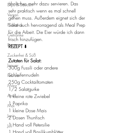
ähnliches mehr dazu servieren. Das 
Dips & Saucen
sehr praktisch wenn es mal schnell 
Vegan
gehen muss. Außerdem eignet sich der 
Salat auch hervorragend als Meal Prep 
Frühstück
für die Arbeit. Die Eier würde ich dann 
Getränke
frisch hinzufügen.
Pizza
REZEPT
 ⬇️
Zuckerfrei & Süß
Zutaten für Salat:
Januar
300g Fussili oder andere 
Schleifennudeln
Februar
250g Cocktailtomaten
März
1/2 Salatgurke
April
1 kleine rote Zwiebel
1 Paprika 
Mai
1 kleine Dose Mais
Juni
2 Dosen Thunfisch
1 Hand voll Petersilie
Juli
1 Hand voll Basilikumblätter