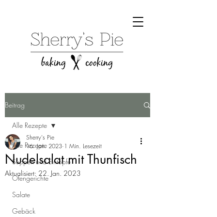
Beitrag
Alle Rezepte
Sherry's Pie
Alle Rezepte
16. Jan. 2023
1 Min. Lesezeit
Nudelsalat mit Thunfisch
Suppen und Eintöpfe
Aktualisiert:
22. Jan. 2023
Ofengerichte
Salate
Gebäck