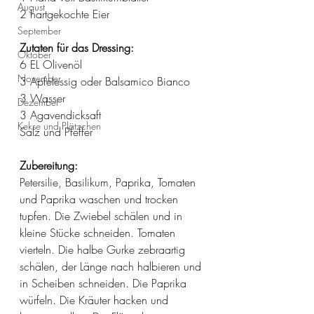
August
2 hartgekochte Eier
September
Zutaten für das Dressing:
Oktober
6 EL Olivenöl
November
3 Apfelessig oder Balsamico Bianco 
3 Wasser
Dezember
3 Agavendicksaft 
Kekse und Plätzchen
Salz und Pfeffer
Zubereitung:
Petersilie, Basilikum, Paprika, Tomaten 
und Paprika waschen und trocken 
tupfen. Die Zwiebel schälen und in 
kleine Stücke schneiden. Tomaten 
vierteln. Die halbe Gurke zebraartig 
schälen, der Länge nach halbieren und 
in Scheiben schneiden. Die Paprika 
würfeln. Die Kräuter hacken und 