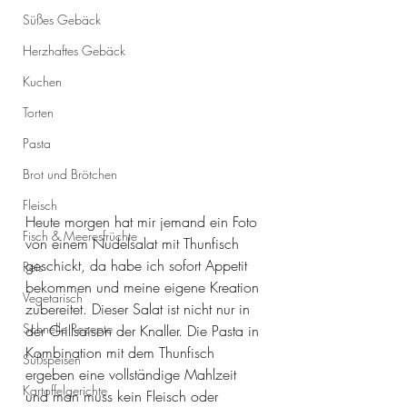
Süßes Gebäck
Herzhaftes Gebäck
Kuchen
Torten
Pasta
Brot und Brötchen
Fleisch
Heute morgen hat mir jemand ein Foto 
Fisch & Meeresfrüchte
von einem Nudelsalat mit Thunfisch 
geschickt, da habe ich sofort Appetit 
Reis
bekommen und meine eigene Kreation 
Vegetarisch
zubereitet. Dieser Salat ist nicht nur in 
Schnelle Rezepte
der Grillsaison der Knaller. Die Pasta in 
Kombination mit dem Thunfisch 
Süßspeisen
ergeben eine vollständige Mahlzeit 
Kartoffelgerichte
und man muss kein Fleisch oder 