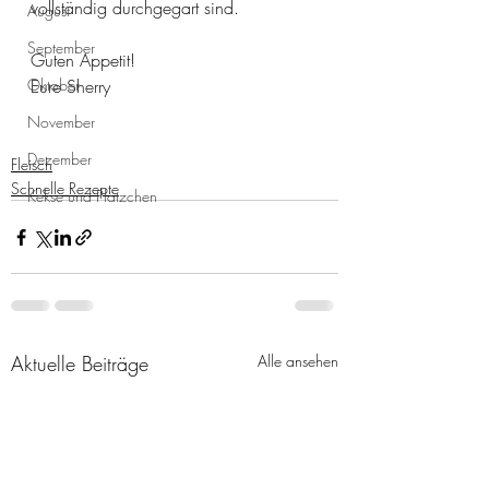
vollständig durchgegart sind. 
August
September
Guten Appetit!
Oktober
Eure Sherry 
November
Dezember
Fleisch
Schnelle Rezepte
Kekse und Plätzchen
Aktuelle Beiträge
Alle ansehen