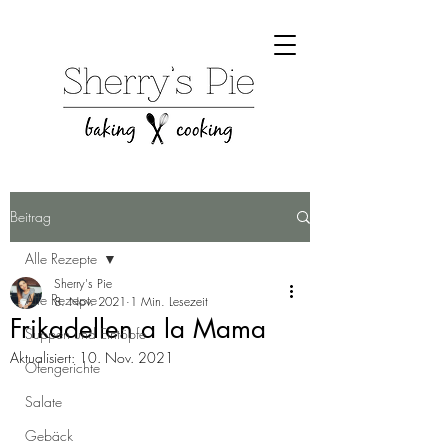
Beitrag
Alle Rezepte
Sherry's Pie
Alle Rezepte
8. Nov. 2021
1 Min. Lesezeit
Frikadellen a la Mama
Suppen und Eintöpfe
Aktualisiert:
10. Nov. 2021
Ofengerichte
Salate
Gebäck