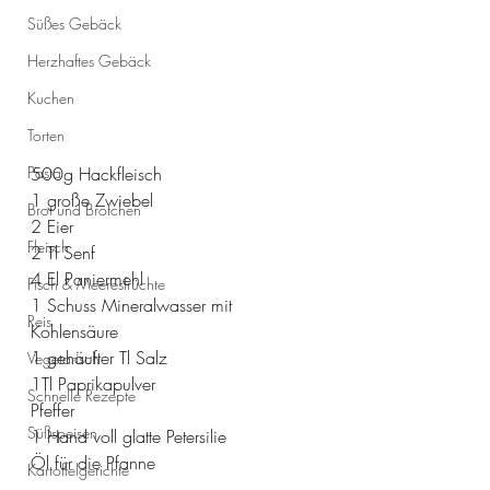
Süßes Gebäck
Herzhaftes Gebäck
Kuchen
Torten
Pasta
500g Hackfleisch
1 große Zwiebel
Brot und Brötchen
2 Eier
Fleisch
2 Tl Senf
4 El Paniermehl
Fisch & Meeresfrüchte
1 Schuss Mineralwasser mit 
Reis
Kohlensäure
1 gehäufter Tl Salz 
Vegetarisch
1Tl Paprikapulver
Schnelle Rezepte
Pfeffer
Süßspeisen
1 Hand voll glatte Petersilie
Öl für die Pfanne
Kartoffelgerichte