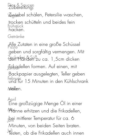
Dips & Saucen
Zubereitung:
Zwiebel schälen, Petersilie waschen, 
Vegan
trocken schütteln und beides fein 
Frühstück
hacken.
Getränke
Alle Zutaten in eine große Schüssel 
Pizza
geben und sorgfältig vermengen. Mit 
Zuckerfrei & Süß
den Händen zu ca. 1,5cm dicken 
Frikadellen formen. Auf einen, mit 
Januar
Backpapier ausgelegten, Teller geben 
Februar
und für 15 Minuten in den Kühlschrank 
stellen. 
März
April
Eine großzügige Menge Öl in einer 
Mai
Pfanne erhitzen und die Frikadellen, 
bei mittlerer Temperatur für ca. 6 
Juni
Minuten, von beiden Seiten braten. 
Juli
Testen, ob die Frikadellen auch innen 