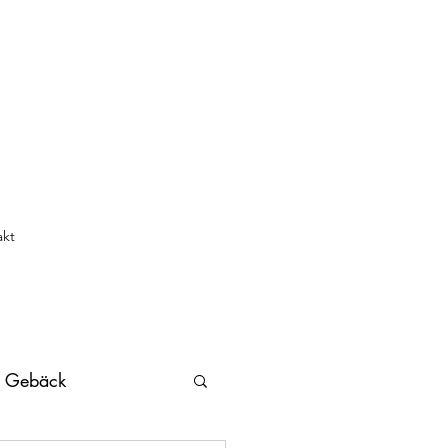
akt
s Gebäck