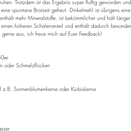
ruhen. Trotzdem ist das Ergebnis super fluffig geworden un
ine spontane Brotzeit gefreut. Dinkelmehl ist übrigens eine t
thält mehr Mineralstoffe, ist bekömmlicher und hält länger
einen höheren Schalenanteil und enthält dadurch besonders
es gerne aus, ich freue mich auf Euer Feedback!
50er
en oder Schmelzflocken
 z.B. Sonnenblumenkerne oder Kürbiskerne
sser