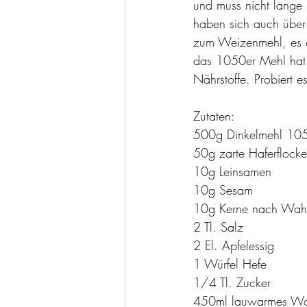
und muss nicht lange 
haben sich auch über e
zum Weizenmehl, es en
das 1050er Mehl hat 
Nährstoffe. Probiert 
Zutaten:
500g Dinkelmehl 10
50g zarte Haferflock
10g Leinsamen
10g Sesam
10g Kerne nach Wahl
2 Tl. Salz
2 El. Apfelessig
1 Würfel Hefe
1/4 Tl. Zucker
450ml lauwarmes Wa