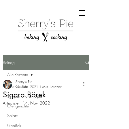
Beitrag
Alle Rezepte
Sherry's Pie
Alle Rezepte
22. Dez. 2021
1 Min. Lesezeit
Sigara Börek
Suppen und Eintöpfe
Aktualisiert:
14. Nov. 2022
Ofengerichte
Salate
Gebäck