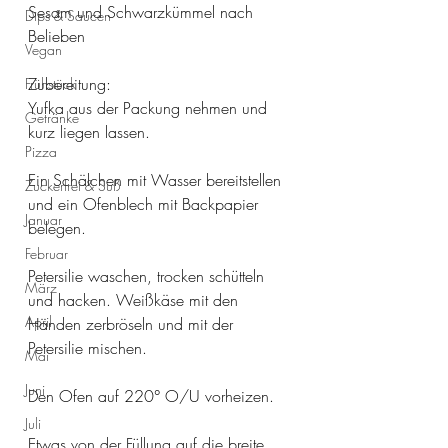
Sesam und Schwarzkümmel nach 
Dips & Saucen
Belieben
Vegan
Zubereitung:
Frühstück
Yufka aus der Packung nehmen und 
Getränke
kurz liegen lassen.
Pizza
Ein Schälchen mit Wasser bereitstellen 
Zuckerfrei & Süß
und ein Ofenblech mit Backpapier 
Januar
belegen.
Februar
Petersilie waschen, trocken schütteln 
März
und hacken. Weißkäse mit den 
April
Händen zerbröseln und mit der 
Petersilie mischen.
Mai
Juni
Den Ofen auf 220° O/U vorheizen.
Juli
Etwas von der Füllung auf die breite 