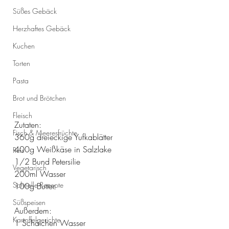
Süßes Gebäck
Herzhaftes Gebäck
Kuchen
Torten
Pasta
Brot und Brötchen
Fleisch
Zutaten: 
Fisch & Meeresfrüchte
360g dreieckige Yufkablätter 
400g Weißkäse in Salzlake 
Reis
1/2 Bund Petersilie 
Vegetarisch
200ml Wasser 
Schnelle Rezepte
100g Butter
Süßspeisen
Außerdem:
Kartoffelgerichte
1 Schälchen Wasser