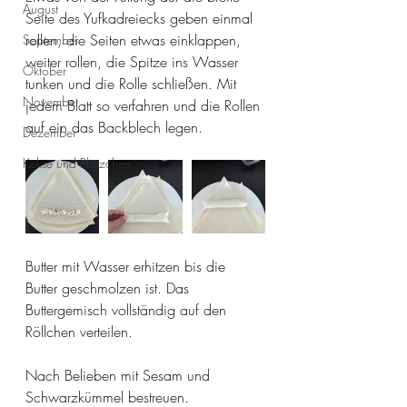
August
Seite des Yufkadreiecks geben einmal 
rollen, die Seiten etwas einklappen, 
September
weiter rollen, die Spitze ins Wasser 
Oktober
tunken und die Rolle schließen. Mit 
November
jedem Blatt so verfahren und die Rollen 
auf ein das Backblech legen.
Dezember
Kekse und Plätzchen
Butter mit Wasser erhitzen bis die 
Butter geschmolzen ist. Das 
Buttergemisch vollständig auf den 
Röllchen verteilen.
Nach Belieben mit Sesam und 
Schwarzkümmel bestreuen.