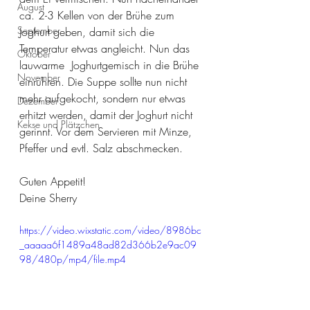
August
ca. 2-3 Kellen von der Brühe zum 
September
Joghurt geben, damit sich die 
Temperatur etwas angleicht. Nun das 
Oktober
lauwarme  Joghurtgemisch in die Brühe 
November
einrühren. Die Suppe sollte nun nicht 
mehr aufgekocht, sondern nur etwas 
Dezember
erhitzt werden, damit der Joghurt nicht 
Kekse und Plätzchen
gerinnt. Vor dem Servieren mit Minze, 
Pfeffer und evtl. Salz abschmecken. 
Guten Appetit! 
Deine Sherry 
https://video.wixstatic.com/video/8986bc
_aaaaa6f1489a48ad82d366b2e9ac09
98/480p/mp4/file.mp4