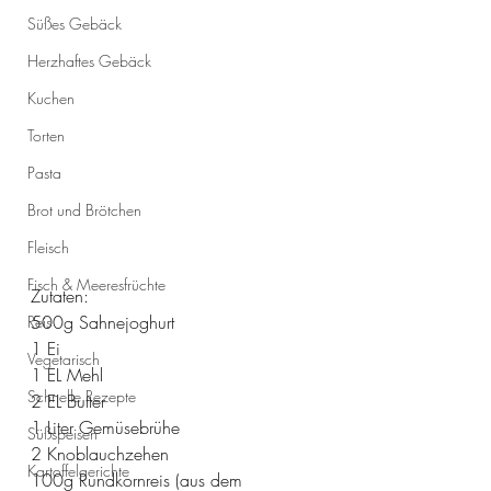
Süßes Gebäck
Herzhaftes Gebäck
Kuchen
Torten
Pasta
Brot und Brötchen
Fleisch
Fisch & Meeresfrüchte
Zutaten:
500g Sahnejoghurt
Reis
1 Ei 
Vegetarisch
1 EL Mehl 
Schnelle Rezepte
2 EL Butter 
1 Liter Gemüsebrühe
Süßspeisen
2 Knoblauchzehen 
Kartoffelgerichte
100g Rundkornreis (aus dem 