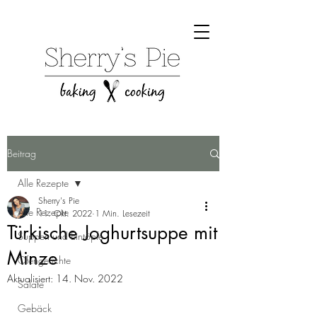
Beitrag
Alle Rezepte
Sherry's Pie
Alle Rezepte
11. Okt. 2022
1 Min. Lesezeit
Türkische Joghurtsuppe mit
Suppen und Eintöpfe
Minze
Ofengerichte
Aktualisiert:
14. Nov. 2022
Salate
Gebäck