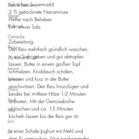
türkischen Supermarkt)
Dips & Saucen
2 TL getrocknete Nanaminze
Vegan
Pfeffer nach Belieben
Frühstück
Evtl. etwas Salz 
Getränke
Zubereitung:
Pizza
Den Reis mehrfach gründlich waschen, 
in ein Sieb geben und gut abtropfen 
Zuckerfrei & Süß
lassen. Butter in einem großen Topf 
Januar
schmelzen. Knoblauch schälen, 
pressen und kurz in der Butter 
Februar
anschwitzen. Den Reis hinzufügen und 
März
beides bei mittlerer Hitze 1-2 Minuten 
April
anbraten. Mit der Gemüsebrühe 
ablöschen und ca. 15 Minuten 
Mai
köcheln lassen bis der Reis gar ist. 
Juni
In einer Schale Joghurt mit Mehl und 
Juli
dem Ei vermischen. Nun nacheinander 