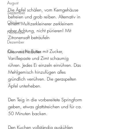
August
Die Äpfel schälen, vom Kerngehäuse 
September
befreien und grob reiben. Alternativ in 
Oktober
einem Multizerkleinerer zerkleinern 
aber Achtung, nicht pürieren! Mit 
November
Zitronensaft beträufeln
Dezember
Die weiche Butter mit Zucker, 
Kekse und Plätzchen
Vanillepaste und Zimt schaumig 
rühren. Jedes Ei einzeln einrühren. Das 
Mehlgemisch hinzufügen alles 
gründlich verrühren. Die geraspelten 
Äpfel unterheben. 
Den Teig in die vorbereitete Springform 
geben, etwas glattstreichen und für ca. 
50 Minuten backen.
Den Kuchen vollständig auskühlen 