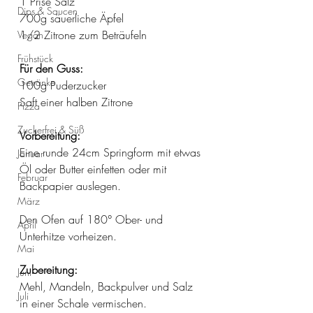
1 Prise Salz
Dips & Saucen
700g säuerliche Äpfel
1/2 Zitrone zum Beträufeln 
Vegan
Frühstück
Für den Guss:
Getränke
100g Puderzucker
Saft einer halben Zitrone 
Pizza
Zuckerfrei & Süß
Vorbereitung:
Eine runde 24cm Springform mit etwas 
Januar
Öl oder Butter einfetten oder mit 
Februar
Backpapier auslegen. 
März
Den Ofen auf 180° Ober- und 
April
Unterhitze vorheizen.
Mai
Zubereitung:
Juni
Mehl, Mandeln, Backpulver und Salz 
Juli
in einer Schale vermischen. 