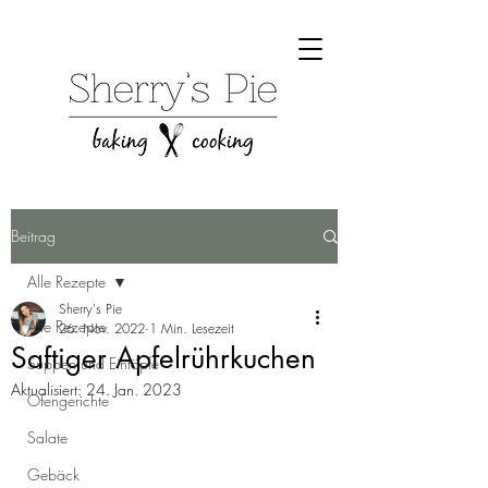
Beitrag
Alle Rezepte
Sherry's Pie
Alle Rezepte
26. Nov. 2022
1 Min. Lesezeit
Saftiger Apfelrührkuchen
Suppen und Eintöpfe
Aktualisiert:
24. Jan. 2023
Ofengerichte
Salate
Gebäck