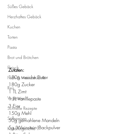
Süßes Gebäck
Herzhaftes Gebäck
Kuchen
Torten
Pasta
Brot und Brötchen
Fleisch
Zutaten:
180g weiche Butter
Fisch & Meeresfrüchte
180g Zucker
Reis
1 TL Zimt
Vegetarisch
1 TL Vanillepaste 
3 Eier
Schnelle Rezepte
150g Mehl
Süßspeisen
50g gemahlene Mandeln
5g (Weinstein-)Backpulver
Kartoffelgerichte