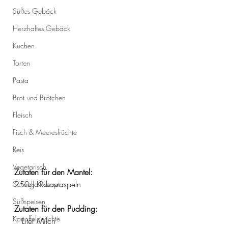
Süßes Gebäck
Herzhaftes Gebäck
Kuchen
Torten
Pasta
Brot und Brötchen
Fleisch
Fisch & Meeresfrüchte
Reis
Vegetarisch
Zutaten für den Mantel:
250g Kokosraspeln
Schnelle Rezepte
Süßspeisen
Zutaten für den Pudding:
Kartoffelgerichte
1 Liter Milch