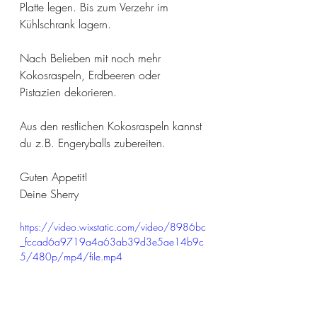
Platte legen. Bis zum Verzehr im 
Kühlschrank lagern.
Nach Belieben mit noch mehr 
Kokosraspeln, Erdbeeren oder 
Pistazien dekorieren.
Aus den restlichen Kokosraspeln kannst 
du z.B. Engeryballs zubereiten.
Guten Appetit!
Deine Sherry
https://video.wixstatic.com/video/8986bc
_fccad6a9719a4a63ab39d3e5ae14b9c
5/480p/mp4/file.mp4