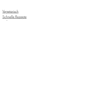
Vegetarisch
Schnelle Rezepte
Süßspeisen
Aktuelle Beiträge
Alle ansehen