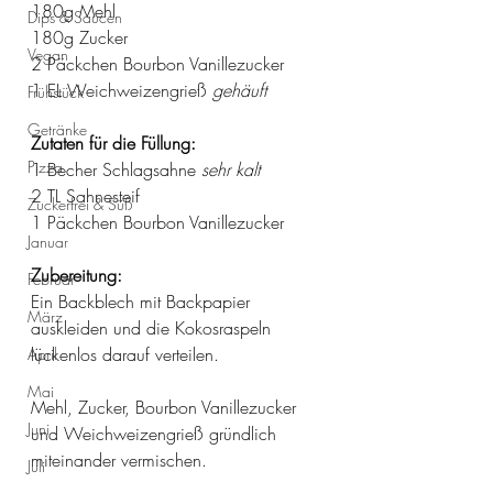
180g Mehl
Dips & Saucen
180g Zucker
Vegan
2 Päckchen Bourbon Vanillezucker
1 EL Weichweizengrieß 
gehäuft 
Frühstück
Getränke
Zutaten für die Füllung:
Pizza
1 Becher Schlagsahne 
sehr kalt
2 TL Sahnesteif
Zuckerfrei & Süß
1 Päckchen Bourbon Vanillezucker 
Januar
Zubereitung:
Februar
Ein Backblech mit Backpapier 
März
auskleiden und die Kokosraspeln 
lückenlos darauf verteilen.
April
Mai
Mehl, Zucker, Bourbon Vanillezucker 
Juni
und Weichweizengrieß gründlich 
miteinander vermischen. 
Juli