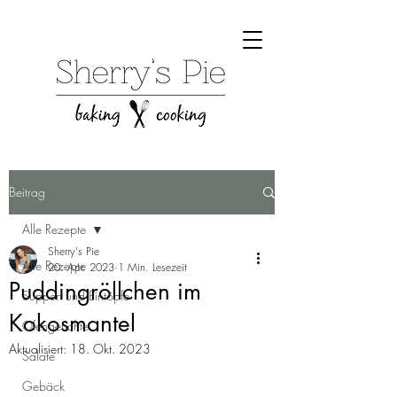
Beitrag
Alle Rezepte
Sherry's Pie
Alle Rezepte
20. Apr. 2023
1 Min. Lesezeit
Puddingröllchen im
Suppen und Eintöpfe
Kokosmantel
Ofengerichte
Aktualisiert:
18. Okt. 2023
Salate
Gebäck