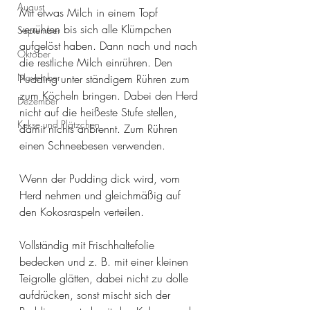
August
Mit etwas Milch in einem Topf 
verrühren bis sich alle Klümpchen 
September
aufgelöst haben. Dann nach und nach 
Oktober
die restliche Milch einrühren. Den 
November
Pudding unter ständigem Rühren zum 
zum Köcheln bringen. Dabei den Herd 
Dezember
nicht auf die heißeste Stufe stellen, 
Kekse und Plätzchen
damit nichts anbrennt. Zum Rühren 
einen Schneebesen verwenden. 
Wenn der Pudding dick wird, vom 
Herd nehmen und gleichmäßig auf 
den Kokosraspeln verteilen.
Vollständig mit Frischhaltefolie 
bedecken und z. B. mit einer kleinen 
Teigrolle glätten, dabei nicht zu dolle 
aufdrücken, sonst mischt sich der 