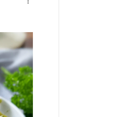
ch
Kartoffelgerichte
ß
Januar