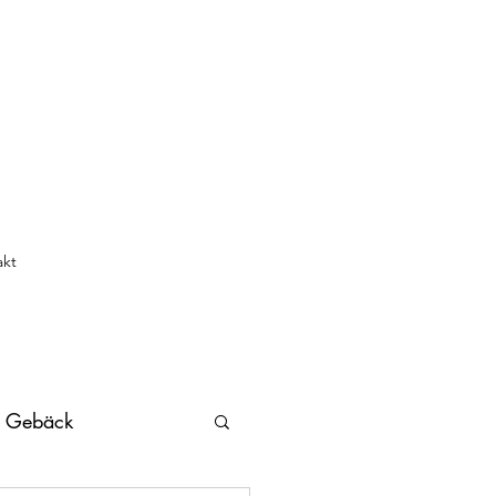
akt
s Gebäck