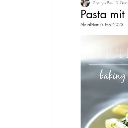
Sherry's Pie
13. Dez
Herzhaftes Gebäck
Kuc
Pasta mit
Aktualisiert:
6. Feb. 2023
Fisch & Meeresfrüchte
R
Dips & Saucen
Vegan
Februar
März
April