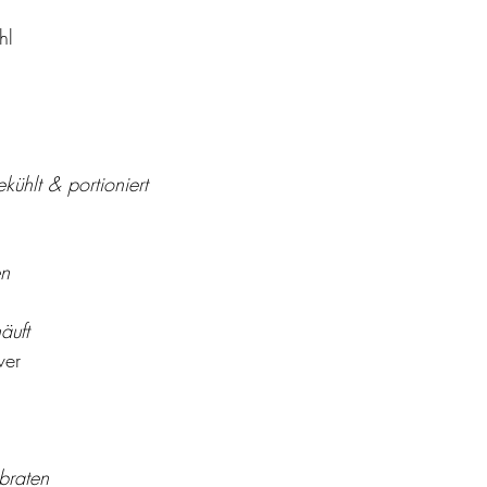
hl
ekühlt & portioniert
n 
äuft 
ver
braten 