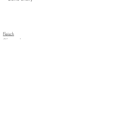
Fleisch
Ofengerichte
September
Aktuelle Beiträge
Alle ansehen