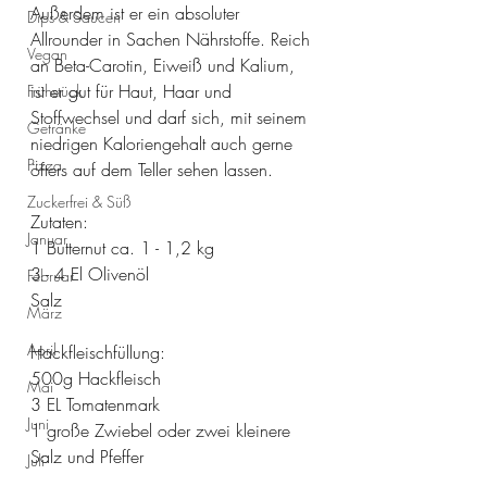
Außerdem ist er ein absoluter 
Dips & Saucen
Allrounder in Sachen Nährstoffe. Reich 
Vegan
an Beta-Carotin, Eiweiß und Kalium, 
ist er gut für Haut, Haar und 
Frühstück
Stoffwechsel und darf sich, mit seinem 
Getränke
niedrigen Kaloriengehalt auch gerne 
Pizza
öfters auf dem Teller sehen lassen.
Zuckerfrei & Süß
Zutaten:
Januar
1 Butternut ca. 1 - 1,2 kg 
3 - 4 El Olivenöl
Februar
Salz
März
April
Hackfleischfüllung:
500g Hackfleisch
Mai
3 EL Tomatenmark
Juni
1 große Zwiebel oder zwei kleinere
Salz und Pfeffer 
Juli