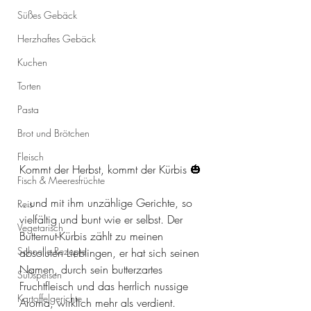
Süßes Gebäck
Herzhaftes Gebäck
Kuchen
Torten
Pasta
Brot und Brötchen
Fleisch
Kommt der Herbst, kommt der Kürbis 🎃
Fisch & Meeresfrüchte
...und mit ihm unzählige Gerichte, so 
Reis
vielfältig und bunt wie er selbst. Der 
Vegetarisch
Butternut-Kürbis zählt zu meinen 
Schnelle Rezepte
absoluten Lieblingen, er hat sich seinen 
Namen, durch sein butterzartes 
Süßspeisen
Fruchtfleisch und das herrlich nussige 
Kartoffelgerichte
Aroma, wirklich mehr als verdient. 