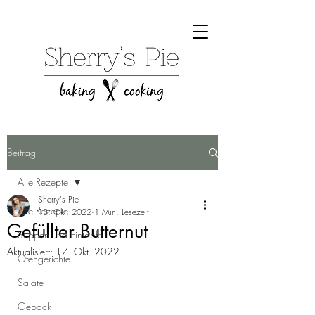
Beitrag
Alle Rezepte
Sherry's Pie
Alle Rezepte
13. Okt. 2022
1 Min. Lesezeit
Gefüllter Butternut
Suppen und Eintöpfe
Aktualisiert:
17. Okt. 2022
Ofengerichte
Salate
Gebäck