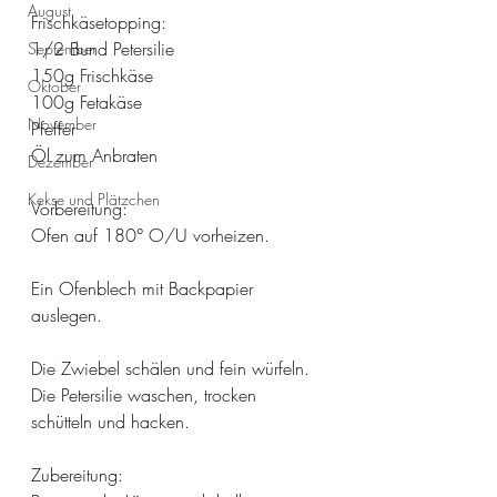
August
Frischkäsetopping:
1/2 Bund Petersilie
September
150g Frischkäse
Oktober
100g Fetakäse
November
Pfeffer 
Öl zum Anbraten 
Dezember
Kekse und Plätzchen
Vorbereitung:
Ofen auf 180° O/U vorheizen. 
Ein Ofenblech mit Backpapier 
auslegen.
Die Zwiebel schälen und fein würfeln. 
Die Petersilie waschen, trocken 
schütteln und hacken. 
Zubereitung: 